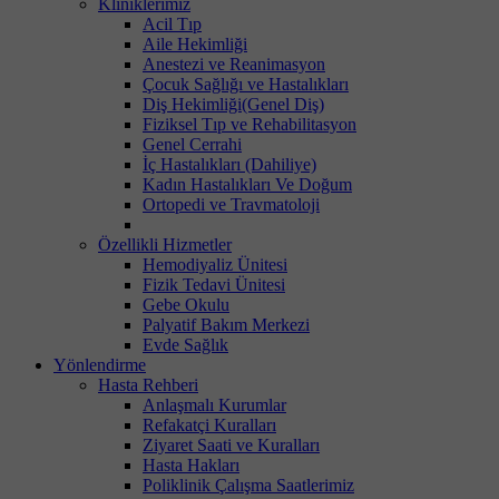
Kliniklerimiz
Acil Tıp
Aile Hekimliği
Anestezi ve Reanimasyon
Çocuk Sağlığı ve Hastalıkları
Diş Hekimliği(Genel Diş)
Fiziksel Tıp ve Rehabilitasyon
Genel Cerrahi
İç Hastalıkları (Dahiliye)
Kadın Hastalıkları Ve Doğum
Ortopedi ve Travmatoloji
Özellikli Hizmetler
Hemodiyaliz Ünitesi
Fizik Tedavi Ünitesi
Gebe Okulu
Palyatif Bakım Merkezi
Evde Sağlık
Yönlendirme
Hasta Rehberi
Anlaşmalı Kurumlar
Refakatçi Kuralları
Ziyaret Saati ve Kuralları
Hasta Hakları
Poliklinik Çalışma Saatlerimiz