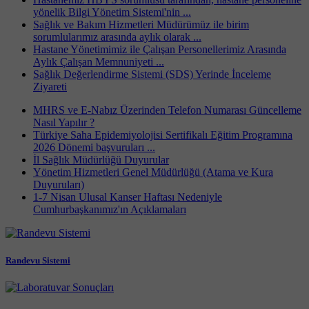
yönelik Bilgi Yönetim Sistemi'nin ...
Sağlık ve Bakım Hizmetleri Müdürümüz ile birim
sorumlularımız arasında aylık olarak ...
Hastane Yönetimimiz ile Çalışan Personellerimiz Arasında
Aylık Çalışan Memnuniyeti ...
Sağlık Değerlendirme Sistemi (SDS) Yerinde İnceleme
Ziyareti
MHRS ve E-Nabız Üzerinden Telefon Numarası Güncelleme
Nasıl Yapılır ?
Türkiye Saha Epidemiyolojisi Sertifikalı Eğitim Programına
2026 Dönemi başvuruları ...
İl Sağlık Müdürlüğü Duyurular
Yönetim Hizmetleri Genel Müdürlüğü (Atama ve Kura
Duyuruları)
1-7 Nisan Ulusal Kanser Haftası Nedeniyle
Cumhurbaşkanımız'ın Açıklamaları
Randevu Sistemi