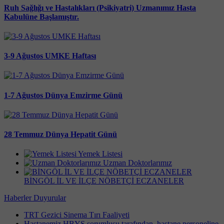
Ruh Sağlığı ve Hastalıkları (Psikiyatri) Uzmanımız Hasta
Kabulüne Başlamıştır.
3-9 Ağustos UMKE Haftası
1-7 Ağustos Dünya Emzirme Günü
28 Temmuz Dünya Hepatit Günü
Yemek Listesi
Uzman Doktorlarımız
BİNGÖL İL VE İLÇE NÖBETÇİ ECZANELER
Haberler
Duyurular
TRT Gezici Sinema Tırı Faaliyeti
Hastanemiz HBYS sorumlusu tarafından, hastane personeline