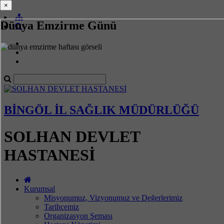
×
×
Dünya Emzirme Günü
BİNGÖL İL SAĞLIK MÜDÜRLÜĞÜ
SOLHAN DEVLET
HASTANESİ
Kurumsal
Misyonumuz, Vizyonumuz ve Değerlerimiz
Tarihçemiz
Organizasyon Şeması