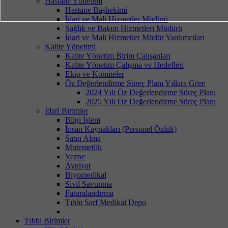
Hastane Yönetimi
Hastane Başhekimi
İdari ve Mali Hizmetler Müdürü
Sağlık ve Bakım Hizmetleri Müdürü
İdari ve Mali Hizmetler Müdür Yardımcıları
Kalite Yönetimi
Kalite Yönetim Birim Çalışanları
Kalite Yönetim Çalışma ve Hedefleri
Ekip ve Komiteler
Öz Değerlendirme Süreç Planı Yıllara Göre
2024 Yılı Öz Değerlendirme Süreç Planı
2025 Yılı Öz Değerlendirme Süreç Planı
İdari Birimler
Bilgi İşlem
İnsan Kaynakları (Personel Özlük)
Satın Alma
Mutemetlik
Vezne
Ayniyat
Biyomedikal
Sivil Savunma
Faturalandırma
Tıbbi Sarf Medikal Depo
Tıbbi Birimler