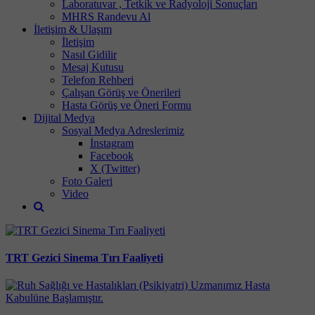
Laboratuvar , Tetkik ve Radyoloji Sonuçları
MHRS Randevu Al
İletişim & Ulaşım
İletişim
Nasıl Gidilir
Mesaj Kutusu
Telefon Rehberi
Çalışan Görüş ve Önerileri
Hasta Görüş ve Öneri Formu
Dijital Medya
Sosyal Medya Adreslerimiz
İnstagram
Facebook
X (Twitter)
Foto Galeri
Video
TRT Gezici Sinema Tırı Faaliyeti