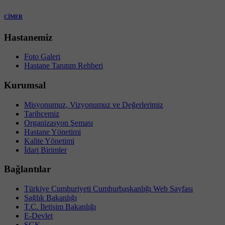
CİMER
Hastanemiz
Foto Galeri
Hastane Tanıtım Rehberi
Kurumsal
Misyonumuz, Vizyonumuz ve Değerlerimiz
Tarihçemiz
Organizasyon Şeması
Hastane Yönetimi
Kalite Yönetimi
İdari Birimler
Bağlantılar
Türkiye Cumhuriyeti Cumhurbaşkanlığı Web Sayfası
Sağlık Bakanlığı
T.C. İletişim Bakanlığı
E-Devlet
SGK